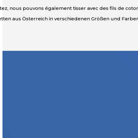
itez, nous pouvons également tisser avec des fils de coton 
Votre spécialiste d
textiles en Autrich
Demander des échantillons gratuits maintenant !
Demandez maintenant
+43 1 53 30335