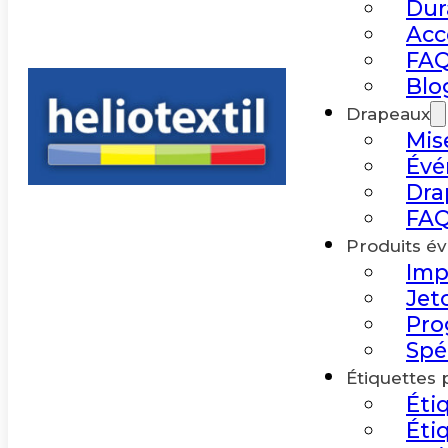
Dur
Acc
FAQ
Blo
Drapeaux
Mis
Év
Dra
FAQ
Produits é
Imp
Jet
Pro
Spé
Étiquettes 
Éti
Éti