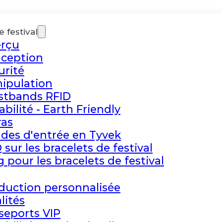
 festival
rçu
ception
urité
ipulation
stbands RFID
abilité - Earth Friendly
ras
des d'entrée en Tyvek
 sur les bracelets de festival
g pour les bracelets de festival
duction personnalisée
lités
seports VIP