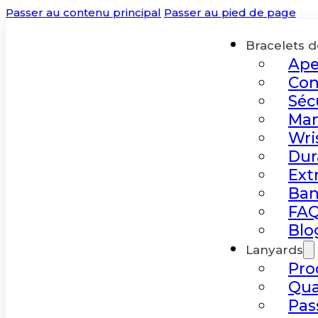
Passer au contenu principal
Passer au pied de page
Bracelets de
Ape
Con
Séc
Man
Wri
Dur
Ext
Ban
FAQ
Blo
Lanyards
Pro
Qua
Pas