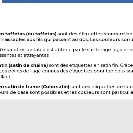
n taffetas (ou taffetas)
sont des étiquettes standard bon 
naissables aux fils qui passent au dos. Les couleurs somb
d’étiquettes de table est obtenu par le sur-tissage (égalem
ssantes et attrayantes.
tin (satin de chaîne)
sont des étiquettes en satin fin. Grâ
Les points de liage connus des étiquettes pour tableaux sont
llant.
en satin de trame (Colorsatin)
sont des étiquettes de la p
urs de base sont possibles et les couleurs sont particuli