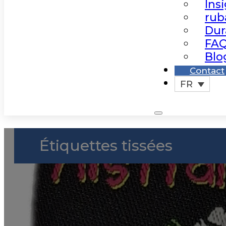
Ins
rub
Dur
FAQ
Blo
Contact
FR
Étiquettes tissées