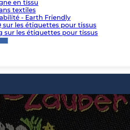
igne en tissu
ans textiles
abilité - Earth Friendly
 sur les étiquettes pour tissus
g sur les étiquettes pour tissus