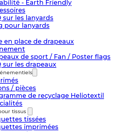
abilité - Earth Friendly
essoires
 sur les lanyards
g pour lanyards
e en place de drapeaux
énement
peaux de sport / Fan / Poster flags
 sur les drapeaux
vénementiels
rimés
ons / pièces
gramme de recyclage Heliotextil
cialités
pour tissus
quettes tissées
quettes imprimées