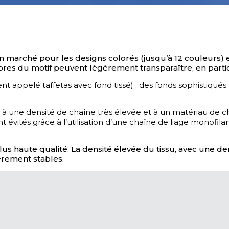
marché pour les designs colorés (jusqu’à 12 couleurs) et l
res du motif peuvent légèrement transparaître, en particul
ent appelé taffetas avec fond tissé) : des fonds sophistiqu
ce à une densité de chaîne très élevée et à un matériau de c
 évités grâce à l’utilisation d’une chaîne de liage monofil
lus haute qualité. La densité élevée du tissu, avec une de
èrement stables.