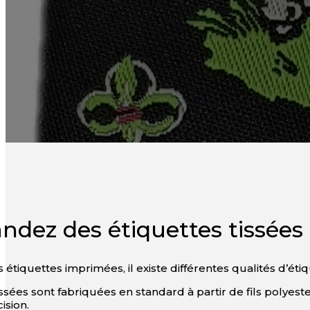
ez des étiquettes tissées d
tiquettes imprimées, il existe différentes qualités d’étiq
issées sont fabriquées en standard à partir de fils polyest
ision.