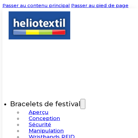
Passer au contenu principal
Passer au pied de page
Bracelets de festival
Aperçu
Conception
Sécurité
Manipulation
Wristbands RFID