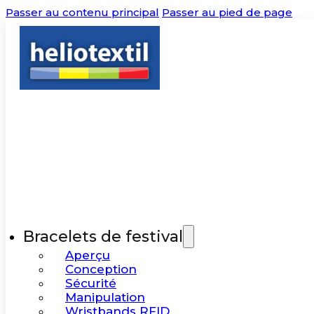
Passer au contenu principal
Passer au pied de page
Bracelets de festival
Aperçu
Conception
Sécurité
Manipulation
Wristbands RFID